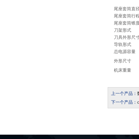
尾座套筒直
尾座套筒行
尾座套筒锥
刀架形式
刀具外形尺
导轨形式
总电源容量
外形尺寸
机床重量
上一个产品：
下一个产品：