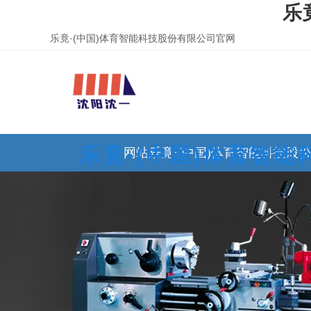
乐
乐竟·(中国)体育智能科技股份有限公司官网
服务理念：只要满足一定的合作条件，我们的设备可享受终身免费售后服务。
乐竟·(中国)体育智
网站乐竟·(中国)体育智能科技股
官网
SHENYANG SHENYI LIMITED COMPANY