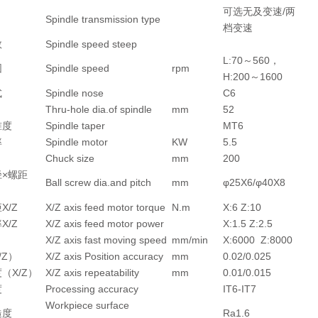
可选无及变速/两
Spindle transmission type
档变速
数
Spindle speed steep
L:70～560，
围
Spindle speed
rpm
H:200～1600
式
Spindle nose
C6
Thru-hole dia.of spindle
mm
52
锥度
Spindle taper
MT6
率
Spindle motor
KW
5.5
Chuck size
mm
200
×螺距
Ball screw dia.and pitch
mm
φ25X6/φ40X8
X/Z
X/Z axis feed motor torque
N.m
X:6 Z:10
X/Z
X/Z axis feed motor power
X:1.5 Z:2.5
X/Z axis fast moving speed
mm/min
X:6000 Z:8000
/Z）
X/Z axis Position accuracy
mm
0.02/0.025
（X/Z）
X/Z axis repeatability
mm
0.01/0.015
度
Processing accuracy
IT6-IT7
Workpiece surface
糙度
Ra1.6