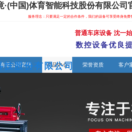
竟·(中国)体育智能科技股份有限公司
服务理念：只要满足一定的合作条件，我们的设备可享受终身免费售后
普通车床设备 沈一
数控设备优良
能科技股份有限公司
份有限公司官网
产品中心
荣誉资质
客户
乐竟·(中国)体育智能科技股份有限公司官网
公司实