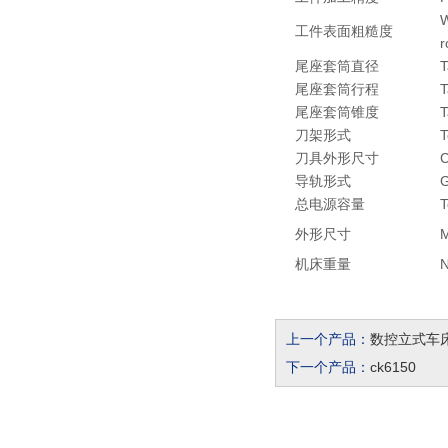
W
工件表面粗糙度
r
尾座套筒直径
T
尾座套筒行程
T
尾座套筒锥度
T
刀架形式
T
刀具外形尺寸
C
导轨形式
G
总电源容量
T
外形尺寸
M
机床重量
N
上一个产品：
数控立式车
下一个产品：
ck6150