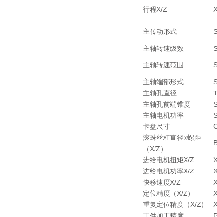
行程X/Z
X
主传动形式
S
主轴转速级数
S
主轴转速范围
S
主轴端部形式
S
主轴孔直径
T
主轴孔前端锥度
S
主轴电机功率
S
卡盘尺寸
C
滚珠丝杠直径×螺距
B
（X/Z）
进给电机扭矩X/Z
X
进给电机功率X/Z
X
快移速度X/Z
X
定位精度（X/Z）
X
重复定位精度（X/Z）
X
工件加工精度
P