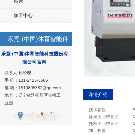
钻床
加工中心
乐竟·(中国)体育智能科
技股份有限公司官网
乐竟·(中国)体育智能科技股份有
限公司官网
联系人:孙经理
手 机：131-2425-5566
邮 箱：1510805382@qq.com
详情介绍
地 址：辽宁省沈抚新区金枫工
业园
技术参数
S
床身上回转直径
M
托板上回转直径
M
加工长度
M