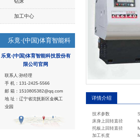
钻床
加工中心
乐竟·(中国)体育智能科
技股份有限公司官网
乐竟·(中国)体育智能科技股份有
限公司官网
联系人:孙经理
手 机：131-2425-5566
邮 箱：1510805382@qq.com
详情介绍
地 址：辽宁省沈抚新区金枫工
业园
技术参数
S
床身上回转直径
M
托板上回转直径
M
加工长度
M