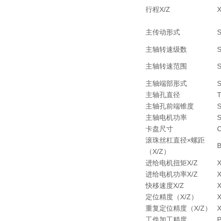
行程X/Z
X
主传动形式
S
主轴转速级数
S
主轴转速范围
S
主轴端部形式
S
主轴孔直径
T
主轴孔前端锥度
S
主轴电机功率
S
卡盘尺寸
C
滚珠丝杠直径×螺距
B
（X/Z）
进给电机扭矩X/Z
X
进给电机功率X/Z
X
快移速度X/Z
X
定位精度（X/Z）
X
重复定位精度（X/Z）
X
工件加工精度
P