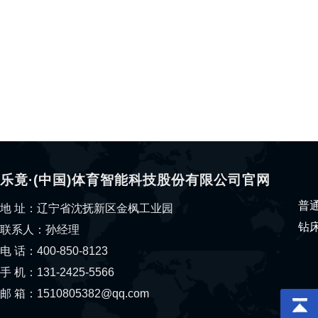
乐竟·(中国)体育智能科技股份有限公司官网
普
地 址：辽宁省沈抚新区金枫工业园
钻
联系人：孙经理
电 话：400-850-8123
手 机：131-2425-5566
邮 箱：1510805382@qq.com