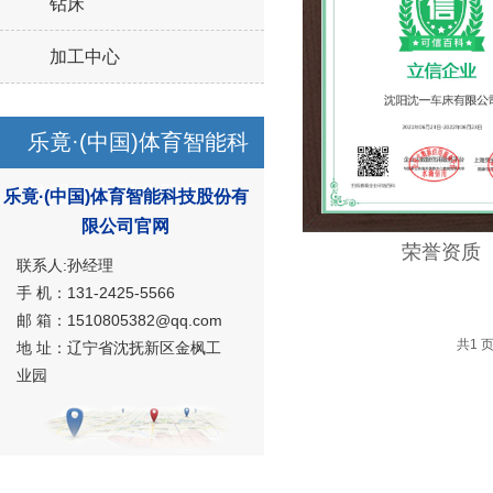
钻床
加工中心
乐竟·(中国)体育智能科
技股份有限公司官网
乐竟·(中国)体育智能科技股份有
限公司官网
荣誉资质
联系人:孙经理
手 机：131-2425-5566
邮 箱：1510805382@qq.com
共1 页
地 址：辽宁省沈抚新区金枫工
业园